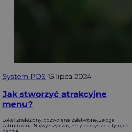
System POS
15 lipca 2024
Jak stworzyć atrakcyjne
menu?
Lokal znaleziony, pozwolenia załatwione, załoga
zatrudniona. Najwyższy czas, żeby pomyśleć o tym, co
będzie…