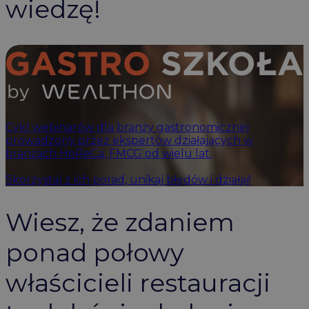
wiedzę!
Cykl webinarów dla branży gastronomicznej
prowadzony przez ekspertów działających w
branżach HoReCa, FMCG od wielu lat.
Skorzystaj z ich porad, unikaj błędów i działaj!
Wiesz, że zdaniem
ponad połowy
właścicieli restauracji