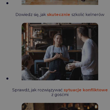
Dowiedz się, jak
skutecznie
szkolić kelnerów
Sprawdź, jak rozwiązywać
sytuacje konfliktowe
z gośćmi