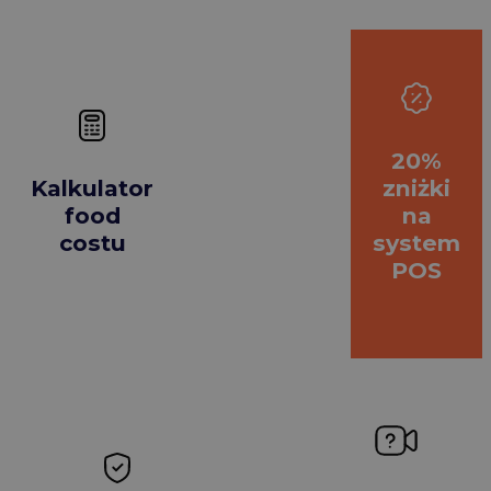
20%
Kalkulator
zniżki
food
na
costu
system
POS