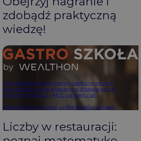
Obejrzyj nagranie i
zdobądź praktyczną
wiedzę!
Cykl webinarów dla branży gastronomicznej
prowadzony przez ekspertów działających w
branżach HoReCa, FMCG od wielu lat.
Skorzystaj z ich porad, unikaj błędów i działaj!
Liczby w restauracji:
poznaj matematykę