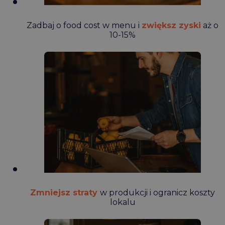
Zadbaj o food cost w menu i
zwiększ zyski
aż o
10-15%
Zmniejsz straty
w produkcji i ogranicz koszty
lokalu